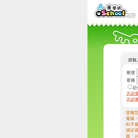
請輸
帳號
密碼
記
忘記
忘記
提醒
電腦
料不
請記
鈕，