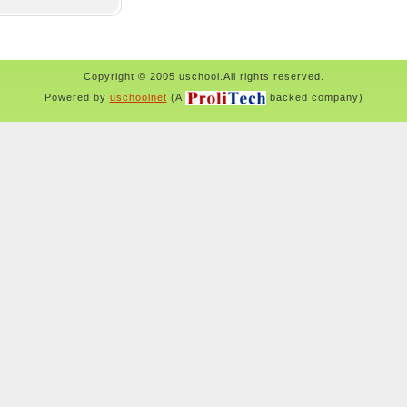
Copyright © 2005 uschool.All rights reserved.
Powered by
uschoolnet
(A
backed company)