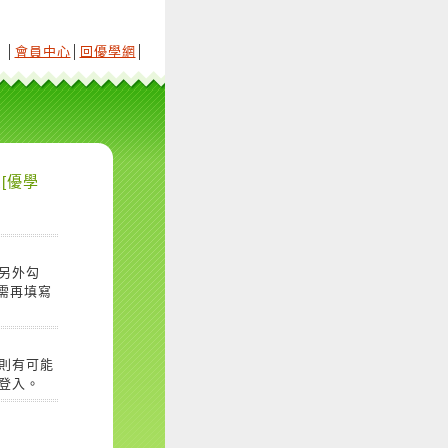
│
會員中心
│
回優學網
│
[優學
另外勾
需再填寫
則有可能
登入。