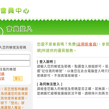
您還不是會員嗎？免費[
註冊新會員
]，享受
入您的帳號及密碼
網]所提供的優質服務。
[ 登入說明 ]
請輸入您的帳號及密碼，點選登入按鈕即可。若
住我的帳號
選"記住我的帳號"，以後您在此台電腦登入時只
密碼
密碼即可，不用再填寫帳號。
帳號
[ 為何無法登入 ]
請檢查您輸入的帳號及密碼是否正確，若無誤，
您！若您想暫時離開
是網路忙線導致連線狀況不穩，請稍待片刻再次
，為保護您的各項資
被其他使用者瀏覽，
得按下「登出」按
以維護個人權益。