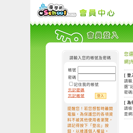
您還
請輸入您的帳號及密碼
網]
帳號
[ 登
密碼
請輸
記住我的帳號
選"
忘記密碼
密碼
忘記帳號
[ 
請檢
提醒您！若您想暫時離開
是網
電腦，為保護您的各項資
料不被其他使用者瀏覽，
請記得按下「登出」按
鈕，以維護個人權益。