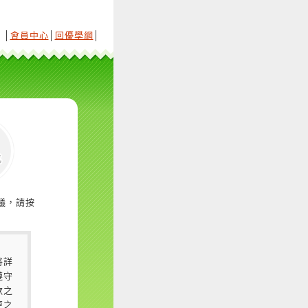
│
會員中心
│
回優學網
│
議，請按