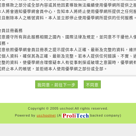
Copyright © 2005 uschool.All rights reserved.
Powered by
uschoolnet
(A
backed company)