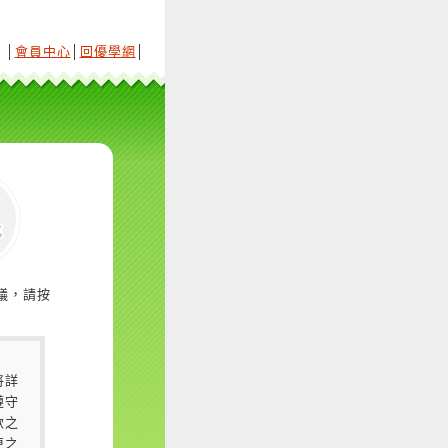
│
會員中心
│
回優學網
│
議，請按