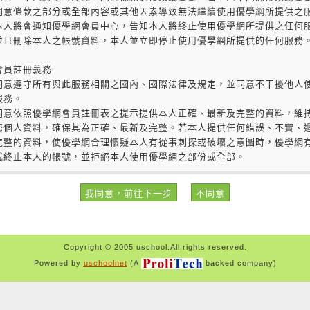
Copyright © 2005 uschool.All rights reserved.
Powered by
uschoolnet
(A
backed company)