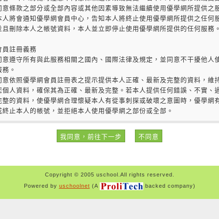
Copyright © 2005 uschool.All rights reserved.
Powered by
uschoolnet
(A
backed company)