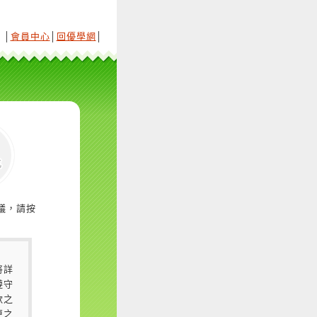
│
會員中心
│
回優學網
│
議，請按