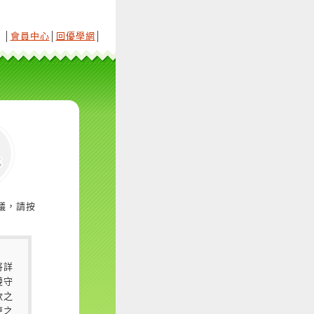
│
會員中心
│
回優學網
│
議，請按