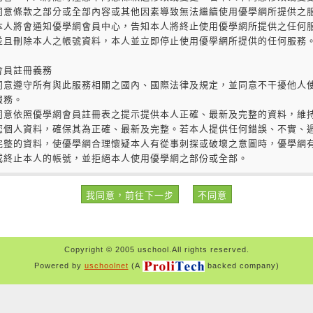
Copyright © 2005 uschool.All rights reserved.
Powered by
uschoolnet
(A
backed company)