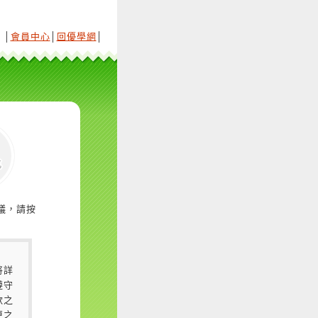
│
會員中心
│
回優學網
│
議，請按