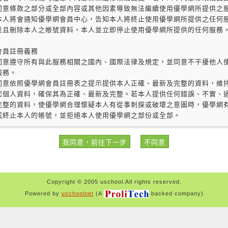
Copyright © 2005 uschool.All rights reserved.
Powered by
uschoolnet
(A
backed company)