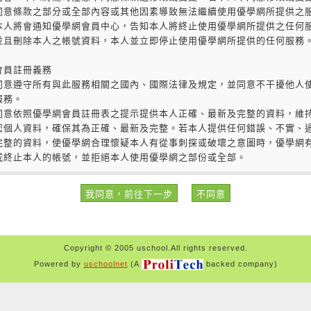
Copyright © 2005 uschool.All rights reserved.
Powered by
uschoolnet
(A
backed company)