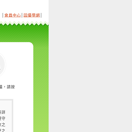
│
會員中心
│
回優學網
│
議，請按