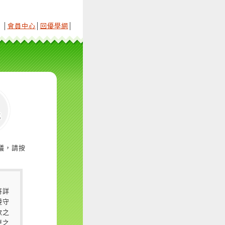
│
會員中心
│
回優學網
│
議，請按