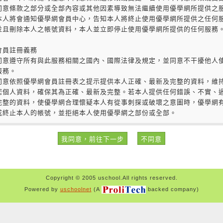
Copyright © 2005 uschool.All rights reserved.
Powered by
uschoolnet
(A
backed company)