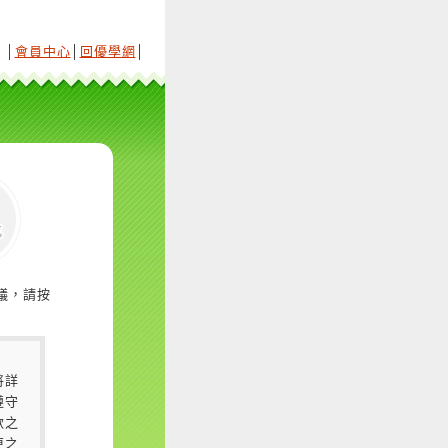
│
會員中心
│
回優學網
│
議，請按