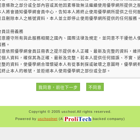
Copyright © 2005 uschool.All rights reserved.
Powered by
uschoolnet
(A
backed company)