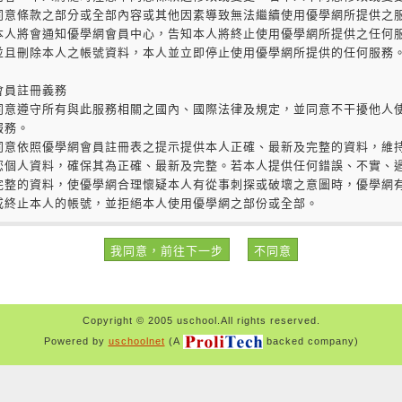
Copyright © 2005 uschool.All rights reserved.
Powered by
uschoolnet
(A
backed company)