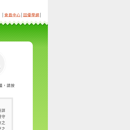
│
會員中心
│
回優學網
│
議，請按