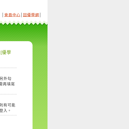
│
會員中心
│
回優學網
│
[優學
另外勾
需再填寫
則有可能
登入。