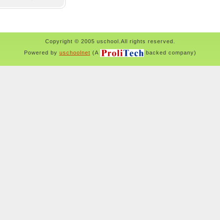
Copyright © 2005 uschool.All rights reserved.
Powered by
uschoolnet
(A
backed company)