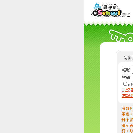
請輸
帳號
密碼
記
忘記
忘記
提醒
電腦
料不
請記
鈕，