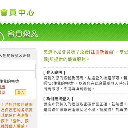
您還不是會員嗎？免費[
註冊新會員
]，享受
入您的帳號及密碼
網]所提供的優質服務。
[ 登入說明 ]
請輸入您的帳號及密碼，點選登入按鈕即可。若
住我的帳號
選"記住我的帳號"，以後您在此台電腦登入時只
密碼
密碼即可，不用再填寫帳號。
帳號
[ 為何無法登入 ]
請檢查您輸入的帳號及密碼是否正確，若無誤，
您！若您想暫時離開
是網路忙線導致連線狀況不穩，請稍待片刻再次
，為保護您的各項資
被其他使用者瀏覽，
得按下「登出」按
以維護個人權益。