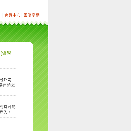
│
會員中心
│
回優學網
│
[優學
另外勾
需再填寫
則有可能
登入。