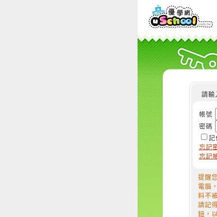
請輸
帳號
密碼
記
忘記
忘記
提醒
電腦
料不
請記
鈕，