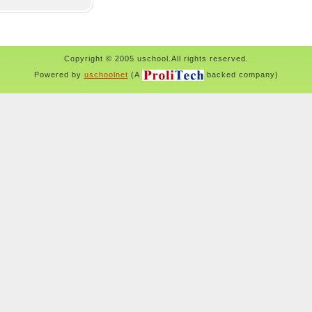
Copyright © 2005 uschool.All rights reserved.
Powered by
uschoolnet
(A
backed company)