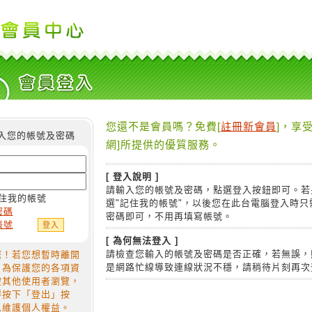
您還不是會員嗎？免費[
註冊新會員
]，享受
入您的帳號及密碼
網]所提供的優質服務。
[ 登入說明 ]
請輸入您的帳號及密碼，點選登入按鈕即可。若
住我的帳號
選"記住我的帳號"，以後您在此台電腦登入時只
密碼
密碼即可，不用再填寫帳號。
帳號
[ 為何無法登入 ]
請檢查您輸入的帳號及密碼是否正確，若無誤，
您！若您想暫時離開
是網路忙線導致連線狀況不穩，請稍待片刻再次
，為保護您的各項資
被其他使用者瀏覽，
得按下「登出」按
以維護個人權益。