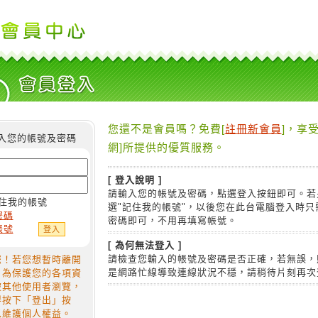
您還不是會員嗎？免費[
註冊新會員
]，享受
入您的帳號及密碼
網]所提供的優質服務。
[ 登入說明 ]
請輸入您的帳號及密碼，點選登入按鈕即可。若
住我的帳號
選"記住我的帳號"，以後您在此台電腦登入時只
密碼
密碼即可，不用再填寫帳號。
帳號
[ 為何無法登入 ]
請檢查您輸入的帳號及密碼是否正確，若無誤，
您！若您想暫時離開
是網路忙線導致連線狀況不穩，請稍待片刻再次
，為保護您的各項資
被其他使用者瀏覽，
得按下「登出」按
以維護個人權益。