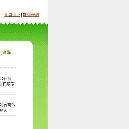
│
會員中心
│
回優學網
│
[優學
另外勾
需再填寫
則有可能
登入。