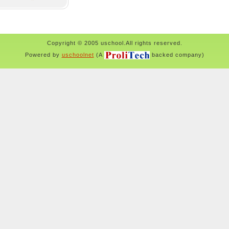
Copyright © 2005 uschool.All rights reserved.
Powered by
uschoolnet
(A
backed company)