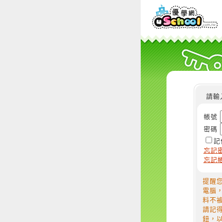
請輸
帳號
密碼
記
忘記
忘記
提醒
電腦
料不
請記
鈕，