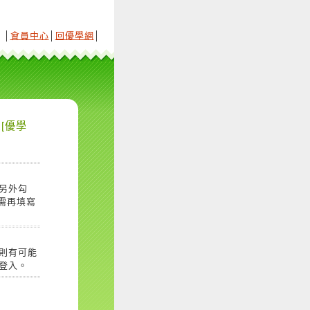
│
會員中心
│
回優學網
│
[優學
另外勾
需再填寫
則有可能
登入。