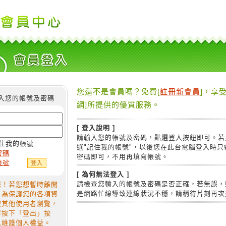
您還不是會員嗎？免費[
註冊新會員
]，享受
入您的帳號及密碼
網]所提供的優質服務。
[ 登入說明 ]
請輸入您的帳號及密碼，點選登入按鈕即可。若
住我的帳號
選"記住我的帳號"，以後您在此台電腦登入時只
密碼
密碼即可，不用再填寫帳號。
帳號
[ 為何無法登入 ]
請檢查您輸入的帳號及密碼是否正確，若無誤，
您！若您想暫時離開
是網路忙線導致連線狀況不穩，請稍待片刻再次
，為保護您的各項資
被其他使用者瀏覽，
得按下「登出」按
以維護個人權益。