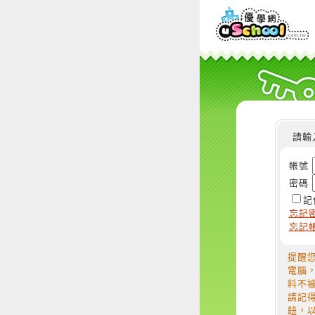
請輸
帳號
密碼
記
忘記
忘記
提醒
電腦
料不
請記
鈕，