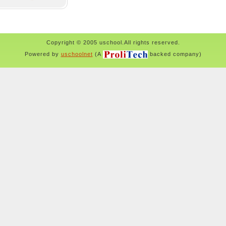
Copyright © 2005 uschool.All rights reserved.
Powered by
uschoolnet
(A
backed company)