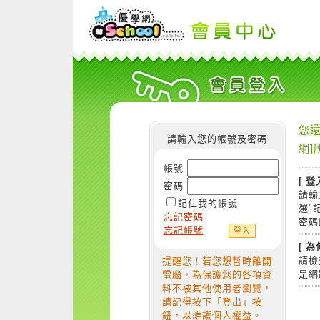
您還
請輸入您的帳號及密碼
網]
帳號
[ 登
密碼
請輸
記住我的帳號
選"
忘記密碼
密碼
忘記帳號
[ 
請檢
提醒您！若您想暫時離開
是網
電腦，為保護您的各項資
料不被其他使用者瀏覽，
請記得按下「登出」按
鈕，以維護個人權益。