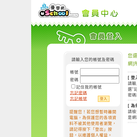
您還
請輸入您的帳號及密碼
網]
帳號
[ 登
密碼
請輸
記住我的帳號
選"
忘記密碼
密碼
忘記帳號
[ 
請檢
提醒您！若您想暫時離開
是網
電腦，為保護您的各項資
料不被其他使用者瀏覽，
請記得按下「登出」按
鈕，以維護個人權益。