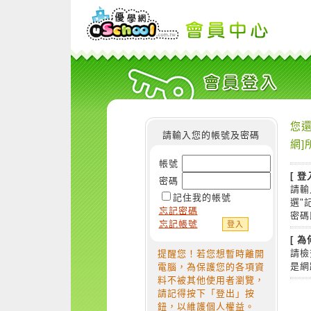
您還
請輸入您的帳號及密碼
網]
帳號
[ 登
密碼
請輸
記住我的帳號
選"
忘記密碼
密碼
忘記帳號
[ 
請檢
提醒您！若您想暫時離開
是網
電腦，為保護您的各項資
料不被其他使用者瀏覽，
請記得按下「登出」按
鈕，以維護個人權益。