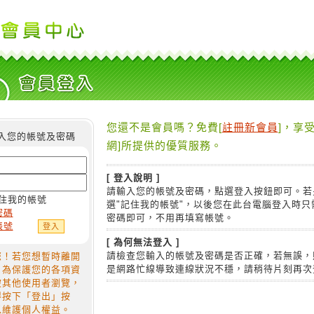
您還不是會員嗎？免費[
註冊新會員
]，享受
入您的帳號及密碼
網]所提供的優質服務。
[ 登入說明 ]
請輸入您的帳號及密碼，點選登入按鈕即可。若
住我的帳號
選"記住我的帳號"，以後您在此台電腦登入時只
密碼
密碼即可，不用再填寫帳號。
帳號
[ 為何無法登入 ]
請檢查您輸入的帳號及密碼是否正確，若無誤，
您！若您想暫時離開
是網路忙線導致連線狀況不穩，請稍待片刻再次
，為保護您的各項資
被其他使用者瀏覽，
得按下「登出」按
以維護個人權益。