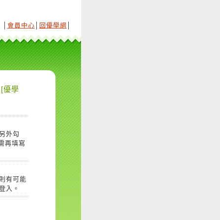
│
會員中心
│
回優學網
│
[優學
另外勾
需再填寫
則有可能
登入。