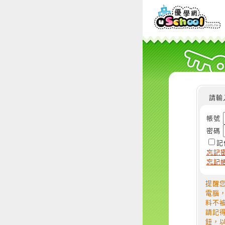
請輸
帳號
密碼
記
忘記
忘記
提醒
電腦
料不
請記
鈕，