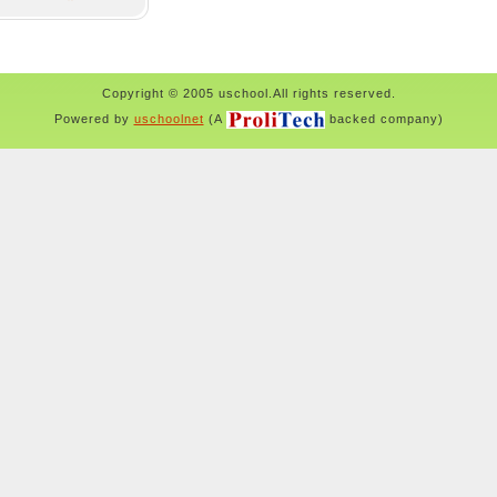
Copyright © 2005 uschool.All rights reserved.
Powered by
uschoolnet
(A
backed company)