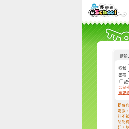
請輸
帳號
密碼
記
忘記
忘記
提醒
電腦
料不
請記
鈕，