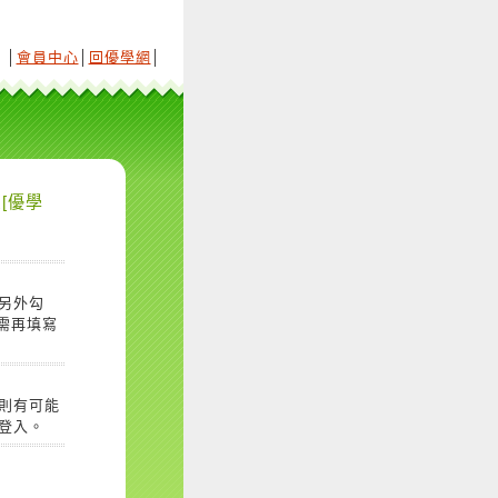
│
會員中心
│
回優學網
│
[優學
另外勾
需再填寫
則有可能
登入。