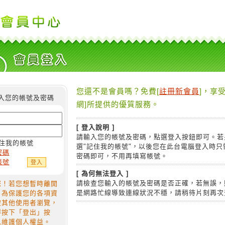
您還不是會員嗎？免費[
註冊新會員
]，享受
入您的帳號及密碼
網]所提供的優質服務。
[ 登入說明 ]
請輸入您的帳號及密碼，點選登入按鈕即可。若
住我的帳號
選"記住我的帳號"，以後您在此台電腦登入時只
密碼
密碼即可，不用再填寫帳號。
帳號
[ 為何無法登入 ]
請檢查您輸入的帳號及密碼是否正確，若無誤，
您！若您想暫時離開
是網路忙線導致連線狀況不穩，請稍待片刻再次
，為保護您的各項資
被其他使用者瀏覽，
得按下「登出」按
以維護個人權益。