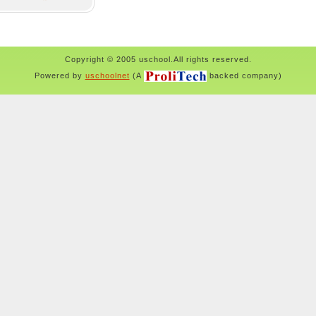
Copyright © 2005 uschool.All rights reserved.
Powered by
uschoolnet
(A
backed company)