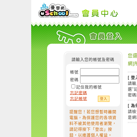
您還
請輸入您的帳號及密碼
網]
帳號
[ 登
密碼
請輸
記住我的帳號
選"
忘記密碼
密碼
忘記帳號
[ 
請檢
提醒您！若您想暫時離開
是網
電腦，為保護您的各項資
料不被其他使用者瀏覽，
請記得按下「登出」按
鈕，以維護個人權益。