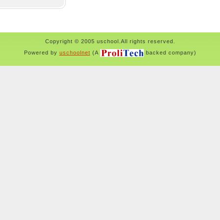
Copyright © 2005 uschool.All rights reserved.
Powered by
uschoolnet
(A
backed company)