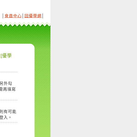
│
會員中心
│
回優學網
│
[優學
另外勾
需再填寫
則有可能
登入。