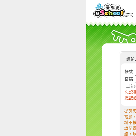
請輸
帳號
密碼
記
忘記
忘記
提醒
電腦
料不
請記
鈕，