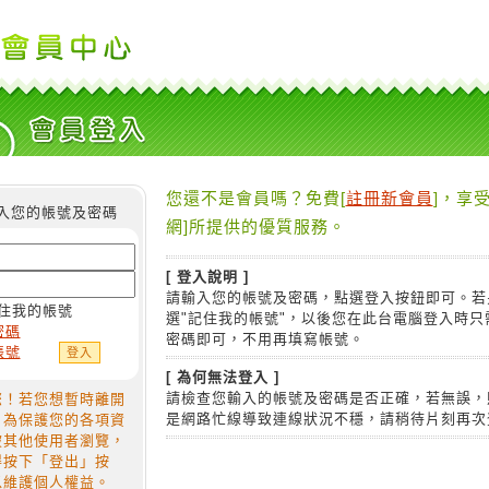
您還不是會員嗎？免費[
註冊新會員
]，享受
入您的帳號及密碼
網]所提供的優質服務。
[ 登入說明 ]
請輸入您的帳號及密碼，點選登入按鈕即可。若
住我的帳號
選"記住我的帳號"，以後您在此台電腦登入時只
密碼
密碼即可，不用再填寫帳號。
帳號
[ 為何無法登入 ]
請檢查您輸入的帳號及密碼是否正確，若無誤，
您！若您想暫時離開
是網路忙線導致連線狀況不穩，請稍待片刻再次
，為保護您的各項資
被其他使用者瀏覽，
得按下「登出」按
以維護個人權益。