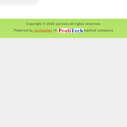
Copyright © 2005 uschool.All rights reserved.
Powered by
uschoolnet
(A
backed company)