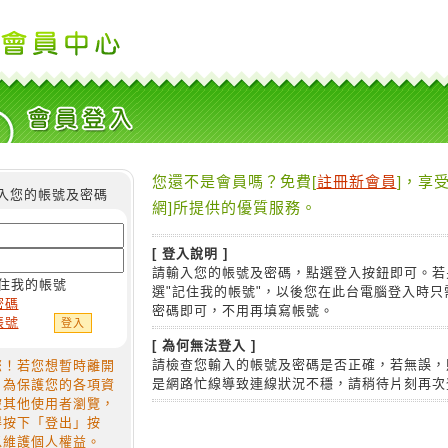
您還不是會員嗎？免費[
註冊新會員
]，享受
入您的帳號及密碼
網]所提供的優質服務。
[ 登入說明 ]
請輸入您的帳號及密碼，點選登入按鈕即可。若
住我的帳號
選"記住我的帳號"，以後您在此台電腦登入時只
密碼
密碼即可，不用再填寫帳號。
帳號
[ 為何無法登入 ]
請檢查您輸入的帳號及密碼是否正確，若無誤，
您！若您想暫時離開
是網路忙線導致連線狀況不穩，請稍待片刻再次
，為保護您的各項資
被其他使用者瀏覽，
得按下「登出」按
以維護個人權益。