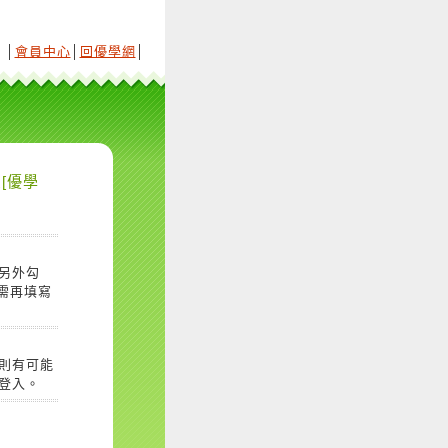
│
會員中心
│
回優學網
│
[優學
另外勾
需再填寫
則有可能
登入。