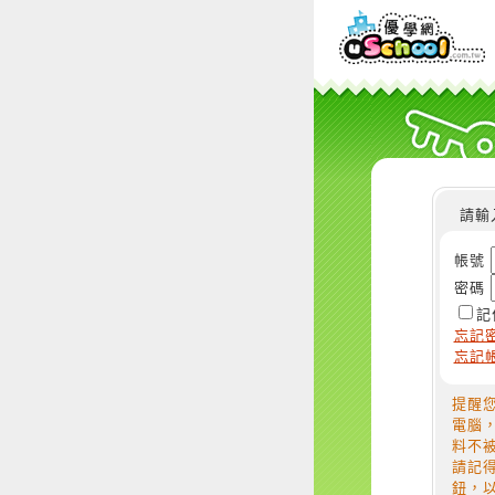
請輸
帳號
密碼
記
忘記
忘記
提醒
電腦
料不
請記
鈕，