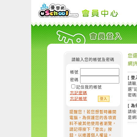
您還
請輸入您的帳號及密碼
網]
帳號
[ 登
密碼
請輸
記住我的帳號
選"
忘記密碼
密碼
忘記帳號
[ 
請檢
提醒您！若您想暫時離開
是網
電腦，為保護您的各項資
料不被其他使用者瀏覽，
請記得按下「登出」按
鈕，以維護個人權益。