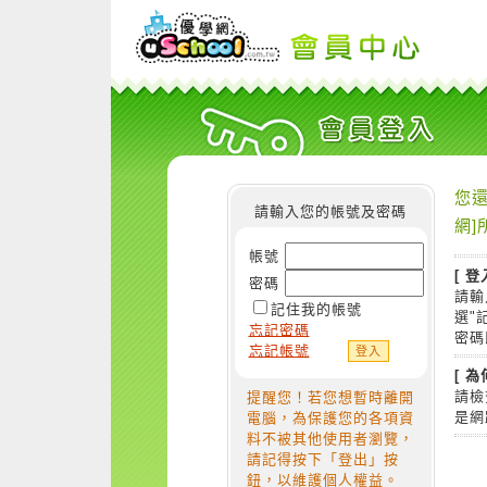
您還
請輸入您的帳號及密碼
網]
帳號
[ 登
密碼
請輸
記住我的帳號
選"
忘記密碼
密碼
忘記帳號
[ 
請檢
提醒您！若您想暫時離開
是網
電腦，為保護您的各項資
料不被其他使用者瀏覽，
請記得按下「登出」按
鈕，以維護個人權益。