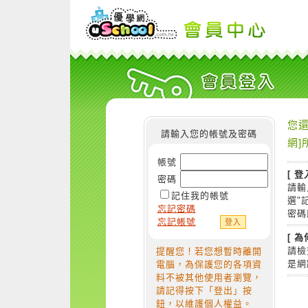
您還
請輸入您的帳號及密碼
網]
帳號
[ 登
密碼
請輸
記住我的帳號
選"
忘記密碼
密碼
忘記帳號
[ 
請檢
提醒您！若您想暫時離開
是網
電腦，為保護您的各項資
料不被其他使用者瀏覽，
請記得按下「登出」按
鈕，以維護個人權益。