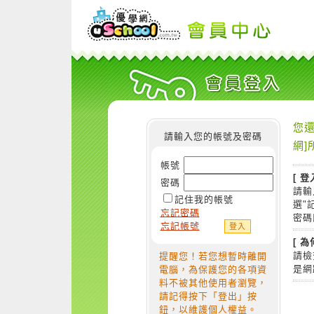
您還
請輸入您的帳號及密碼
網]
帳號
[ 登
密碼
請輸
記住我的帳號
選"
忘記密碼
密碼
忘記帳號
[ 
請檢
提醒您！若您想暫時離開
是網
電腦，為保護您的各項資
料不被其他使用者瀏覽，
請記得按下「登出」按
鈕，以維護個人權益。