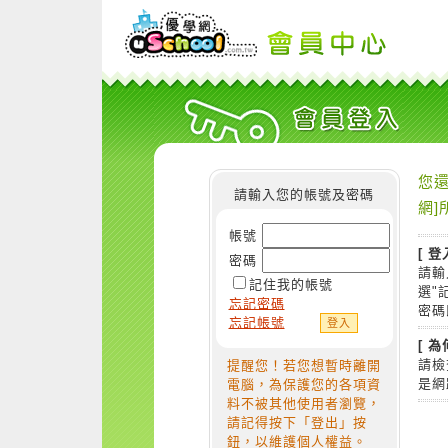
您還
請輸入您的帳號及密碼
網]
帳號
[ 登
密碼
請輸
記住我的帳號
選"
忘記密碼
密碼
忘記帳號
[ 
請檢
提醒您！若您想暫時離開
是網
電腦，為保護您的各項資
料不被其他使用者瀏覽，
請記得按下「登出」按
鈕，以維護個人權益。