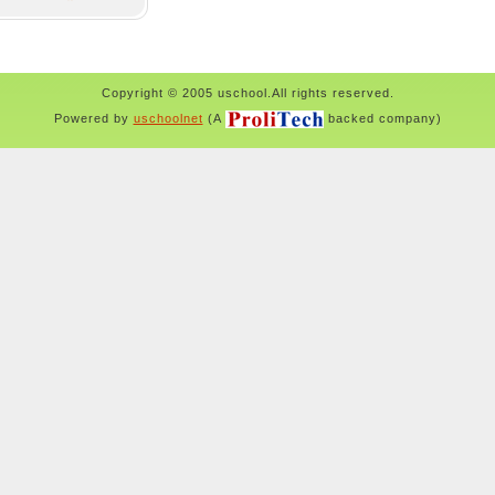
Copyright © 2005 uschool.All rights reserved.
Powered by
uschoolnet
(A
backed company)