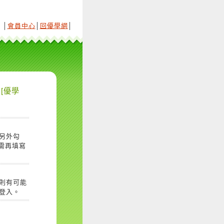
│
會員中心
│
回優學網
│
[優學
另外勾
需再填寫
則有可能
登入。