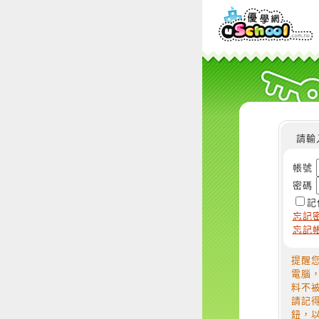
請輸
帳號
密碼
記
忘記
忘記
提醒
電腦
料不
請記
鈕，