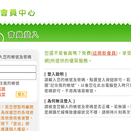
您還不是會員嗎？免費[
註冊新會員
]，享受
入您的帳號及密碼
網]所提供的優質服務。
[ 登入說明 ]
請輸入您的帳號及密碼，點選登入按鈕即可。若
住我的帳號
選"記住我的帳號"，以後您在此台電腦登入時只
密碼
密碼即可，不用再填寫帳號。
帳號
[ 為何無法登入 ]
請檢查您輸入的帳號及密碼是否正確，若無誤，
您！若您想暫時離開
是網路忙線導致連線狀況不穩，請稍待片刻再次
，為保護您的各項資
被其他使用者瀏覽，
得按下「登出」按
以維護個人權益。