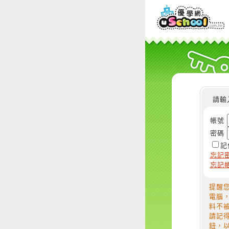
請輸
帳號
密碼
記
忘記
忘記
提醒
電腦
料不
請記
鈕，