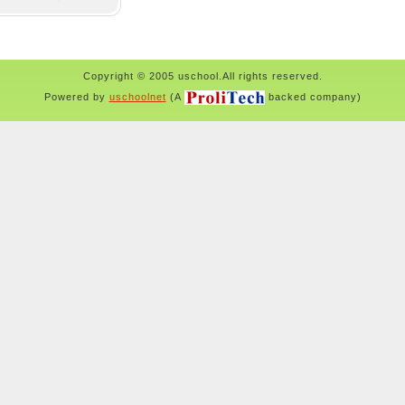
Copyright © 2005 uschool.All rights reserved.
Powered by
uschoolnet
(A
backed company)