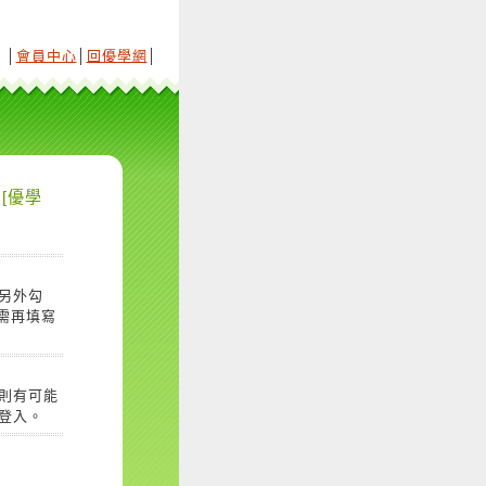
│
會員中心
│
回優學網
│
[優學
另外勾
需再填寫
則有可能
登入。