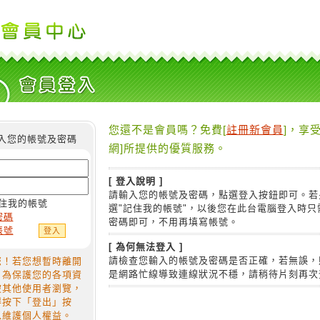
您還不是會員嗎？免費[
註冊新會員
]，享受
入您的帳號及密碼
網]所提供的優質服務。
[ 登入說明 ]
請輸入您的帳號及密碼，點選登入按鈕即可。若
住我的帳號
選"記住我的帳號"，以後您在此台電腦登入時只
密碼
密碼即可，不用再填寫帳號。
帳號
[ 為何無法登入 ]
請檢查您輸入的帳號及密碼是否正確，若無誤，
您！若您想暫時離開
是網路忙線導致連線狀況不穩，請稍待片刻再次
，為保護您的各項資
被其他使用者瀏覽，
得按下「登出」按
以維護個人權益。