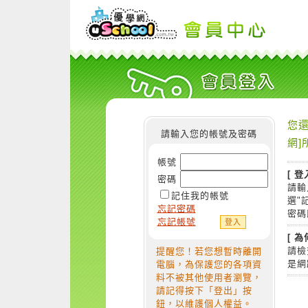
您還
請輸入您的帳號及密碼
網]
帳號
[ 登
密碼
請輸
記住我的帳號
選"
忘記密碼
密碼
忘記帳號
[ 
請檢
提醒您！若您想暫時離開
是網
電腦，為保護您的各項資
料不被其他使用者瀏覽，
請記得按下「登出」按
鈕，以維護個人權益。