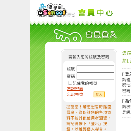
您還
請輸入您的帳號及密碼
網]
帳號
[ 登
密碼
請輸
記住我的帳號
選"
忘記密碼
密碼
忘記帳號
[ 
請檢
提醒您！若您想暫時離開
是網
電腦，為保護您的各項資
料不被其他使用者瀏覽，
請記得按下「登出」按
鈕，以維護個人權益。