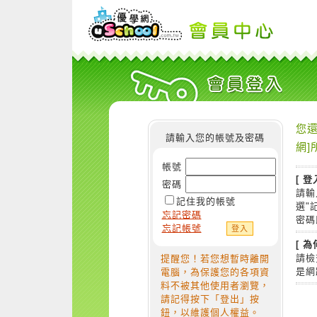
您還
請輸入您的帳號及密碼
網]
帳號
[ 登
密碼
請輸
記住我的帳號
選"
忘記密碼
密碼
忘記帳號
[ 
請檢
提醒您！若您想暫時離開
是網
電腦，為保護您的各項資
料不被其他使用者瀏覽，
請記得按下「登出」按
鈕，以維護個人權益。