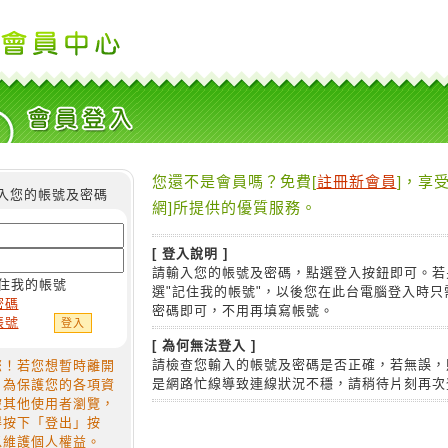
您還不是會員嗎？免費[
註冊新會員
]，享受
入您的帳號及密碼
網]所提供的優質服務。
[ 登入說明 ]
請輸入您的帳號及密碼，點選登入按鈕即可。若
住我的帳號
選"記住我的帳號"，以後您在此台電腦登入時只
密碼
密碼即可，不用再填寫帳號。
帳號
[ 為何無法登入 ]
請檢查您輸入的帳號及密碼是否正確，若無誤，
您！若您想暫時離開
是網路忙線導致連線狀況不穩，請稍待片刻再次
，為保護您的各項資
被其他使用者瀏覽，
得按下「登出」按
以維護個人權益。