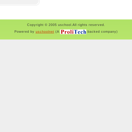
Copyright © 2005 uschool.All rights reserved.
Powered by
uschoolnet
(A
backed company)