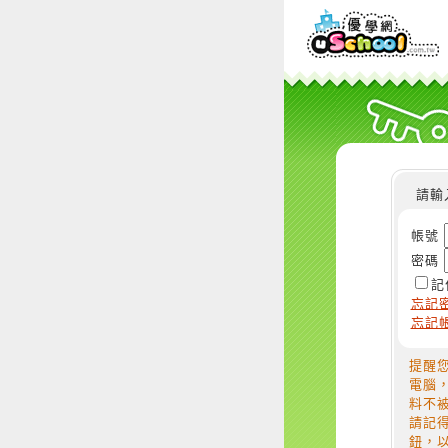
請輸
帳號
密碼
記
忘記
忘記
提醒
電腦
料不
請記
鈕，