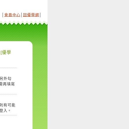
│
會員中心
│
回優學網
│
[優學
另外勾
需再填寫
則有可能
登入。