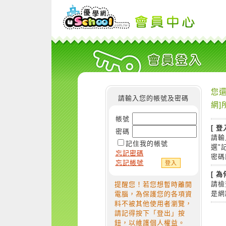
您還
請輸入您的帳號及密碼
網]
帳號
[ 登
密碼
請輸
記住我的帳號
選"
忘記密碼
密碼
忘記帳號
[ 
請檢
提醒您！若您想暫時離開
是網
電腦，為保護您的各項資
料不被其他使用者瀏覽，
請記得按下「登出」按
鈕，以維護個人權益。