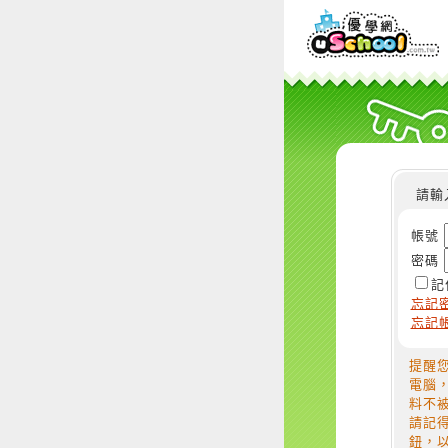
請輸
帳號
密碼
記
忘記
忘記
提醒
電腦
料不
請記
鈕，