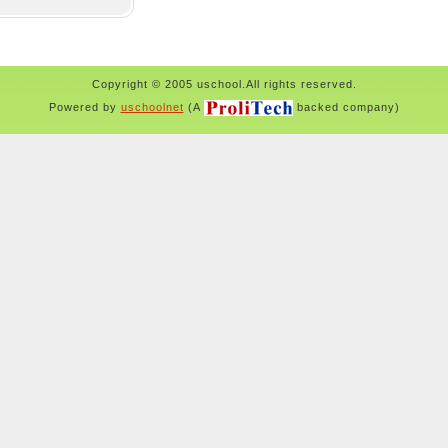
Copyright © 2005 uschool.All rights reserved.
Powered by
uschoolnet
(A
backed company)