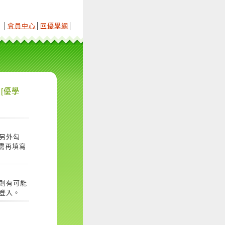
│
會員中心
│
回優學網
│
[優學
另外勾
需再填寫
則有可能
登入。