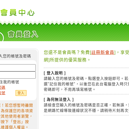
您還不是會員嗎？免費[
註冊新會員
]，享受
入您的帳號及密碼
網]所提供的優質服務。
[ 登入說明 ]
請輸入您的帳號及密碼，點選登入按鈕即可。若
住我的帳號
選"記住我的帳號"，以後您在此台電腦登入時只
密碼
密碼即可，不用再填寫帳號。
帳號
[ 為何無法登入 ]
請檢查您輸入的帳號及密碼是否正確，若無誤，
您！若您想暫時離開
是網路忙線導致連線狀況不穩，請稍待片刻再次
，為保護您的各項資
被其他使用者瀏覽，
得按下「登出」按
以維護個人權益。