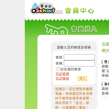
您還
請輸入您的帳號及密碼
網]
帳號
[ 登
密碼
請輸
記住我的帳號
選"
忘記密碼
密碼
忘記帳號
[ 
請檢
提醒您！若您想暫時離開
是網
電腦，為保護您的各項資
料不被其他使用者瀏覽，
請記得按下「登出」按
鈕，以維護個人權益。