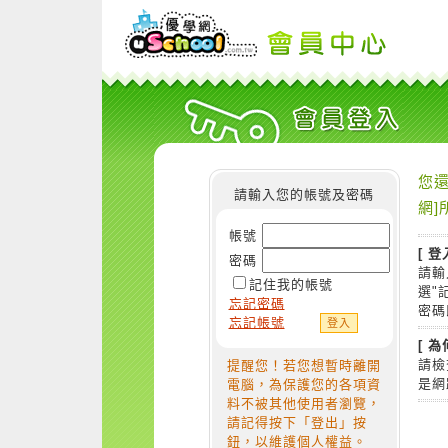
您還
請輸入您的帳號及密碼
網]
帳號
[ 登
密碼
請輸
記住我的帳號
選"
忘記密碼
密碼
忘記帳號
[ 
請檢
提醒您！若您想暫時離開
是網
電腦，為保護您的各項資
料不被其他使用者瀏覽，
請記得按下「登出」按
鈕，以維護個人權益。