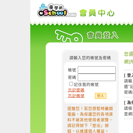
您還
請輸入您的帳號及密碼
網]
帳號
[ 登
密碼
請輸
記住我的帳號
選"
忘記密碼
密碼
忘記帳號
[ 
請檢
提醒您！若您想暫時離開
是網
電腦，為保護您的各項資
料不被其他使用者瀏覽，
請記得按下「登出」按
鈕，以維護個人權益。