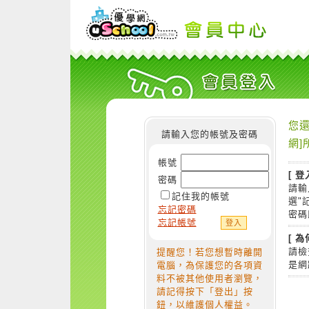
您還
請輸入您的帳號及密碼
網]
帳號
[ 登
密碼
請輸
記住我的帳號
選"
忘記密碼
密碼
忘記帳號
[ 
請檢
提醒您！若您想暫時離開
是網
電腦，為保護您的各項資
料不被其他使用者瀏覽，
請記得按下「登出」按
鈕，以維護個人權益。