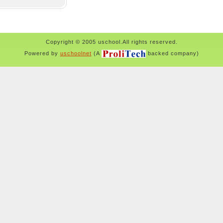
Copyright © 2005 uschool.All rights reserved.
Powered by
uschoolnet
(A
backed company)