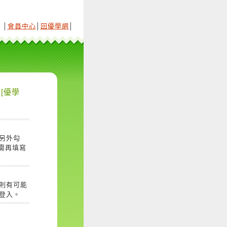
│
會員中心
│
回優學網
│
[優學
另外勾
需再填寫
則有可能
登入。