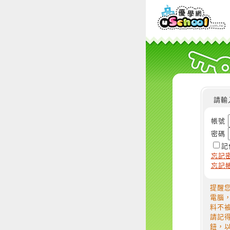
請輸
帳號
密碼
記
忘記
忘記
提醒
電腦
料不
請記
鈕，