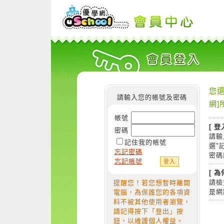
您還
請輸入您的帳號及密碼
網]
帳號
[ 登
密碼
請輸
記住我的帳號
選"
忘記密碼
密碼
忘記帳號
[ 
請檢
提醒您！若您想暫時離開
是網
電腦，為保護您的各項資
料不被其他使用者瀏覽，
請記得按下「登出」按
鈕，以維護個人權益。