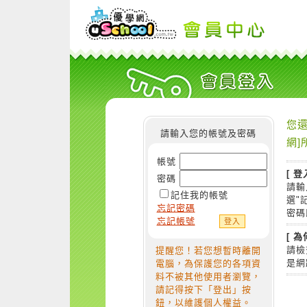
您還
請輸入您的帳號及密碼
網]
帳號
[ 登
密碼
請輸
記住我的帳號
選"
忘記密碼
密碼
忘記帳號
[ 
請檢
提醒您！若您想暫時離開
是網
電腦，為保護您的各項資
料不被其他使用者瀏覽，
請記得按下「登出」按
鈕，以維護個人權益。