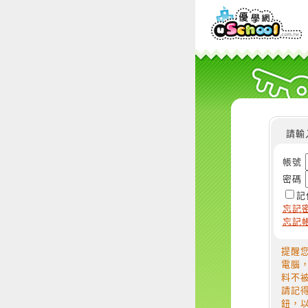
請輸
帳號
密碼
記
忘記
忘記
提醒
電腦
料不
請記
鈕，