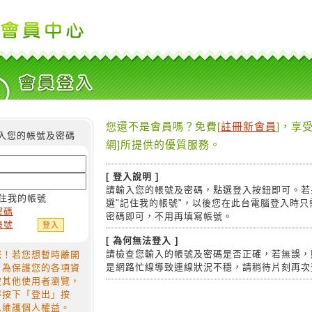
您還不是會員嗎？免費[
註冊新會員
]，享受
入您的帳號及密碼
網]所提供的優質服務。
[ 登入說明 ]
請輸入您的帳號及密碼，點選登入按鈕即可。若
住我的帳號
選"記住我的帳號"，以後您在此台電腦登入時只
密碼
密碼即可，不用再填寫帳號。
帳號
[ 為何無法登入 ]
請檢查您輸入的帳號及密碼是否正確，若無誤，
您！若您想暫時離開
是網路忙線導致連線狀況不穩，請稍待片刻再次
，為保護您的各項資
被其他使用者瀏覽，
得按下「登出」按
以維護個人權益。