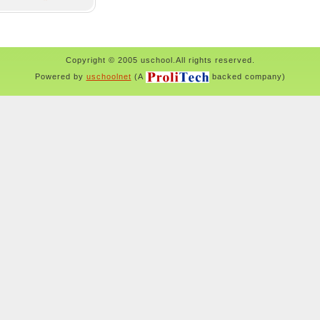
Copyright © 2005 uschool.All rights reserved.
Powered by
uschoolnet
(A
backed company)