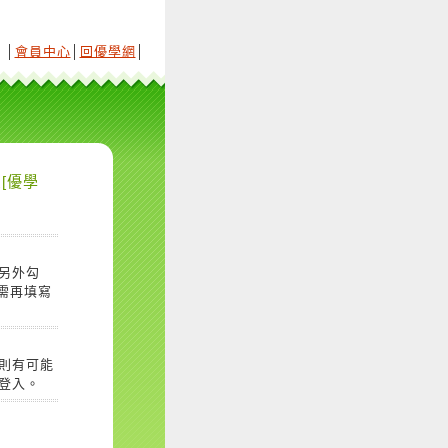
│
會員中心
│
回優學網
│
[優學
另外勾
需再填寫
則有可能
登入。