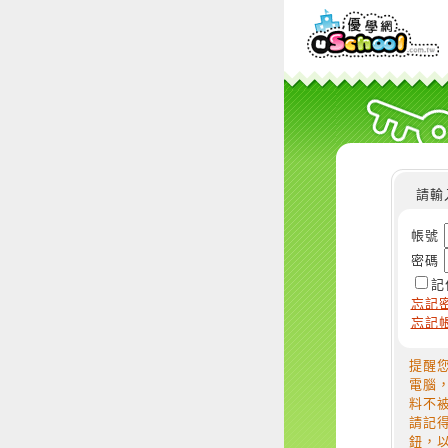
請輸
帳號
密碼
記
忘記
忘記
提醒
電腦
料不
請記
鈕，