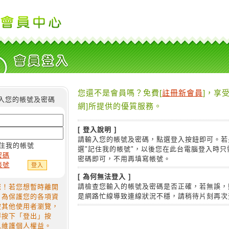
您還不是會員嗎？免費[
註冊新會員
]，享受
入您的帳號及密碼
網]所提供的優質服務。
[ 登入說明 ]
請輸入您的帳號及密碼，點選登入按鈕即可。若
住我的帳號
選"記住我的帳號"，以後您在此台電腦登入時只
密碼
密碼即可，不用再填寫帳號。
帳號
[ 為何無法登入 ]
請檢查您輸入的帳號及密碼是否正確，若無誤，
您！若您想暫時離開
是網路忙線導致連線狀況不穩，請稍待片刻再次
，為保護您的各項資
被其他使用者瀏覽，
得按下「登出」按
以維護個人權益。