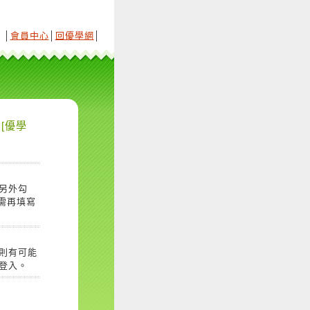
│
會員中心
│
回優學網
│
[優學
另外勾
需再填寫
則有可能
登入。