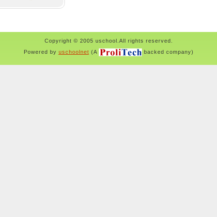
Copyright © 2005 uschool.All rights reserved.
Powered by
uschoolnet
(A
backed company)