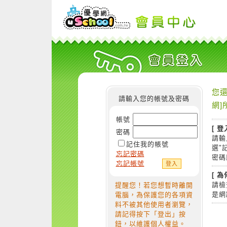
您還
請輸入您的帳號及密碼
網]
帳號
[ 登
密碼
請輸
記住我的帳號
選"
忘記密碼
密碼
忘記帳號
[ 
請檢
提醒您！若您想暫時離開
是網
電腦，為保護您的各項資
料不被其他使用者瀏覽，
請記得按下「登出」按
鈕，以維護個人權益。