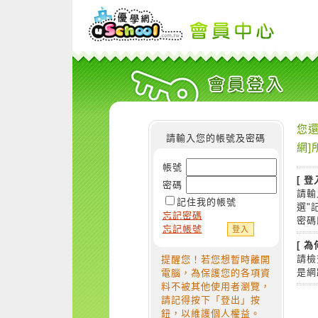
您還
請輸入您的帳號及密碼
網]
帳號
[ 登
密碼
請輸
記住我的帳號
選"
忘記密碼
密碼
忘記帳號
[ 
請檢
提醒您！若您想暫時離開
是網
電腦，為保護您的各項資
料不被其他使用者瀏覽，
請記得按下「登出」按
鈕，以維護個人權益。