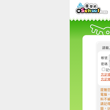
請輸
帳號
密碼
記
忘記
忘記
提醒
電腦
料不
請記
鈕，