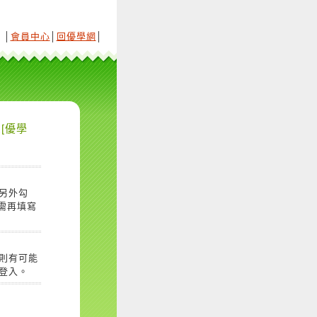
│
會員中心
│
回優學網
│
[優學
另外勾
需再填寫
則有可能
登入。