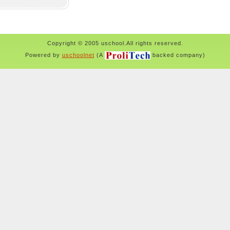
Copyright © 2005 uschool.All rights reserved.
Powered by
uschoolnet
(A
backed company)