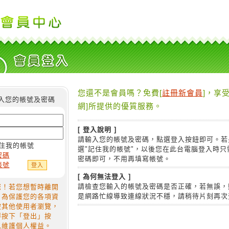
您還不是會員嗎？免費[
註冊新會員
]，享受
入您的帳號及密碼
網]所提供的優質服務。
[ 登入說明 ]
請輸入您的帳號及密碼，點選登入按鈕即可。若
住我的帳號
選"記住我的帳號"，以後您在此台電腦登入時只
密碼
密碼即可，不用再填寫帳號。
帳號
[ 為何無法登入 ]
請檢查您輸入的帳號及密碼是否正確，若無誤，
您！若您想暫時離開
是網路忙線導致連線狀況不穩，請稍待片刻再次
，為保護您的各項資
被其他使用者瀏覽，
得按下「登出」按
以維護個人權益。