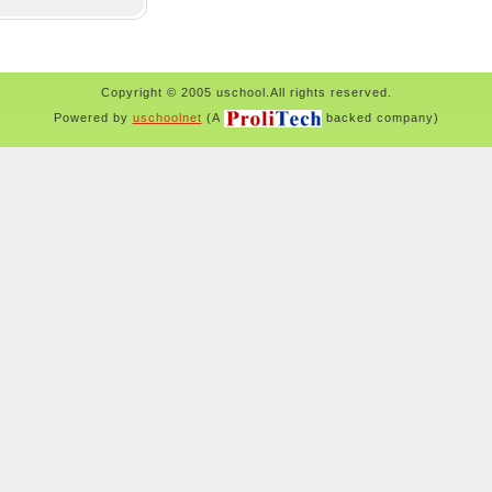
Copyright © 2005 uschool.All rights reserved.
Powered by
uschoolnet
(A
backed company)