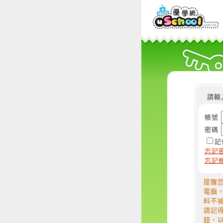
請輸
帳號
密碼
記
忘記
忘記
提醒
電腦
料不
請記
鈕，