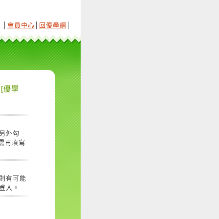
│
會員中心
│
回優學網
│
[優學
另外勾
需再填寫
則有可能
登入。