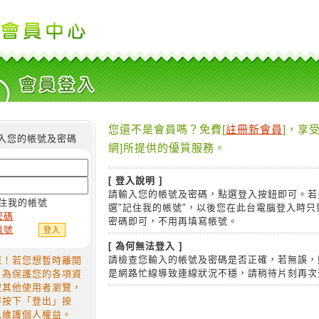
您還不是會員嗎？免費[
註冊新會員
]，享受
入您的帳號及密碼
網]所提供的優質服務。
[ 登入說明 ]
請輸入您的帳號及密碼，點選登入按鈕即可。若
住我的帳號
選"記住我的帳號"，以後您在此台電腦登入時只
密碼
密碼即可，不用再填寫帳號。
帳號
[ 為何無法登入 ]
請檢查您輸入的帳號及密碼是否正確，若無誤，
您！若您想暫時離開
是網路忙線導致連線狀況不穩，請稍待片刻再次
，為保護您的各項資
被其他使用者瀏覽，
得按下「登出」按
以維護個人權益。