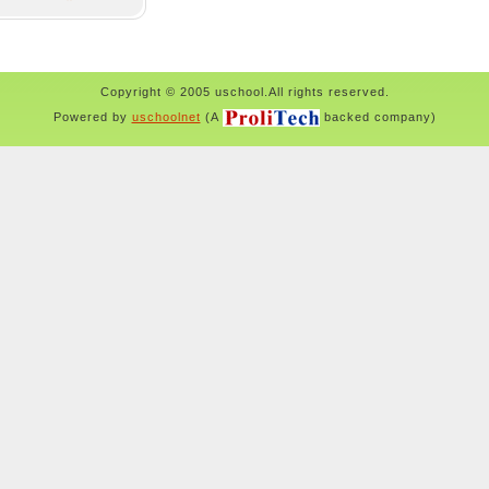
Copyright © 2005 uschool.All rights reserved.
Powered by
uschoolnet
(A
backed company)