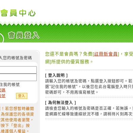
您還不是會員嗎？免費[
註冊新會員
]，享受
入您的帳號及密碼
網]所提供的優質服務。
[ 登入說明 ]
請輸入您的帳號及密碼，點選登入按鈕即可。若
住我的帳號
選"記住我的帳號"，以後您在此台電腦登入時只
密碼
密碼即可，不用再填寫帳號。
帳號
[ 為何無法登入 ]
請檢查您輸入的帳號及密碼是否正確，若無誤，
您！若您想暫時離開
是網路忙線導致連線狀況不穩，請稍待片刻再次
，為保護您的各項資
被其他使用者瀏覽，
得按下「登出」按
以維護個人權益。