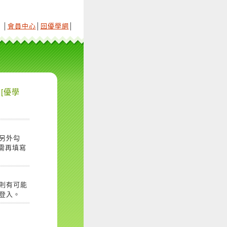
│
會員中心
│
回優學網
│
[優學
另外勾
需再填寫
則有可能
登入。