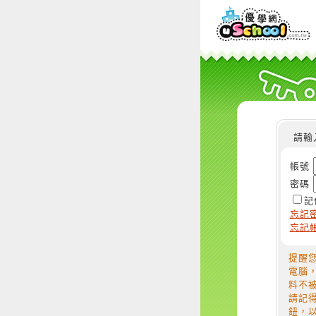
請輸
帳號
密碼
記
忘記
忘記
提醒
電腦
料不
請記
鈕，